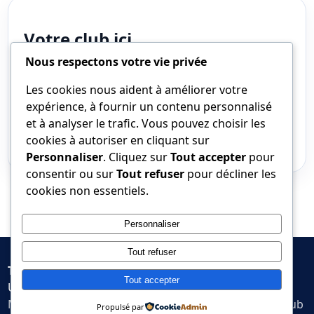
Votre club ici
Nous respectons votre vie privée
Chaque site reprend le logo, les couleurs et les
Les cookies nous aident à améliorer votre
informations propres au club.
expérience, à fournir un contenu personnalisé
et à analyser le trafic. Vous pouvez choisir les
Créer mon site club
cookies à autoriser en cliquant sur
Personnaliser
. Cliquez sur
Tout accepter
pour
consentir ou sur
Tout refuser
pour décliner les
cookies non essentiels.
Personnaliser
Tout refuser
Tennis2Table — Sites clubs
Tout accepter
Une solution simple pour les clubs de tennis de table.
Mentions légales
CGU
Confidentialité
Créer mon site club
Propulsé par