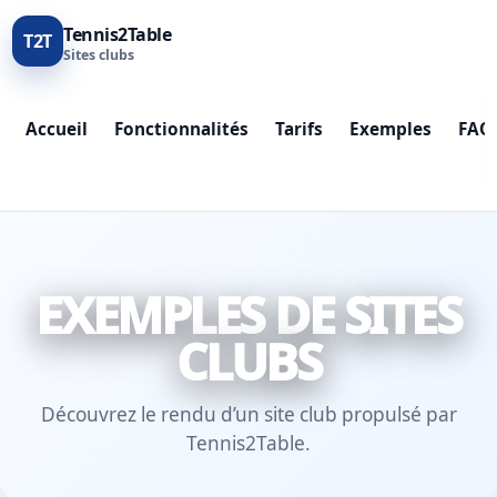
Tennis2Table
T2T
Sites clubs
Accueil
Fonctionnalités
Tarifs
Exemples
FAQ
EXEMPLES DE SITES
CLUBS
Découvrez le rendu d’un site club propulsé par
Tennis2Table.